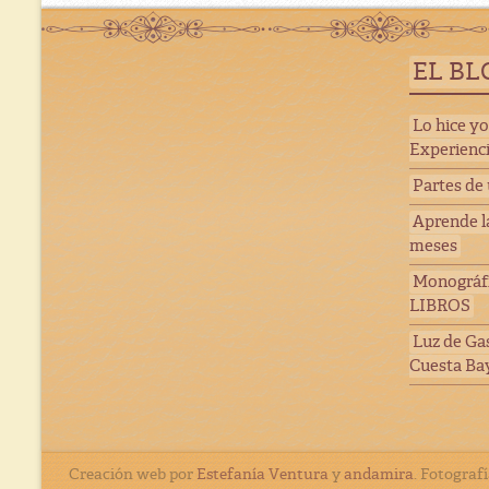
EL BL
Lo hice yo
Experienc
Partes de
Aprende la
meses
Monográfi
LIBROS
Luz de Ga
Cuesta Ba
Creación web por
Estefanía Ventura
y
andamira
. Fotograf