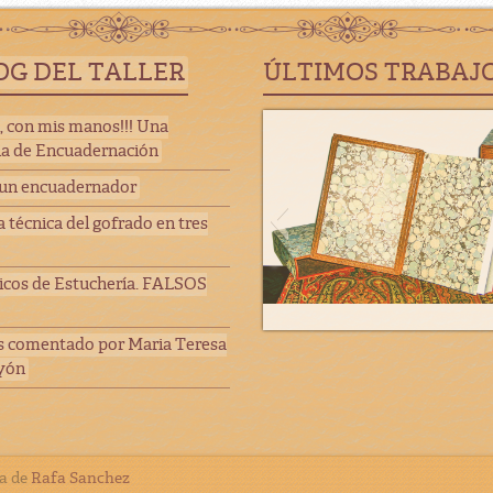
OG DEL TALLER
ÚLTIMOS TRABAJ
, con mis manos!!! Una
ia de Encuadernación
 un encuadernador
 técnica del gofrado en tres
cos de Estuchería. FALSOS
s comentado por Maria Teresa
yón
ía de
Rafa Sanchez