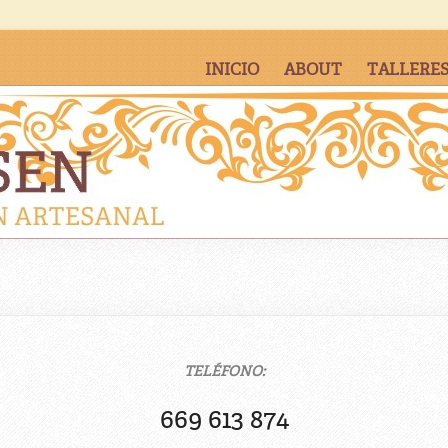
INICIO
ABOUT
TALLERES
TELÉFONO:
669 613 874