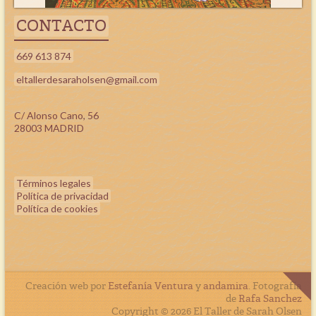
CONTACTO
669 613 874
eltallerdesaraholsen@gmail.com
C/ Alonso Cano, 56
28003 MADRID
Términos legales
Política de privacidad
Política de cookies
Creación web por
Estefanía Ventura
y
andamira
. Fotografía
de
Rafa Sanchez
Copyright © 2026 El Taller de Sarah Olsen